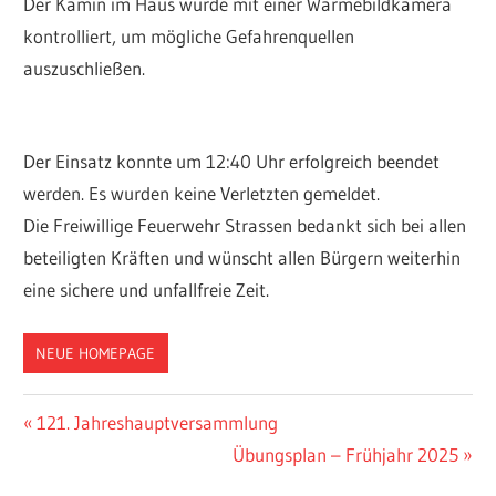
Der Kamin im Haus wurde mit einer Wärmebildkamera
kontrolliert, um mögliche Gefahrenquellen
auszuschließen.
Der Einsatz konnte um 12:40 Uhr erfolgreich beendet
werden. Es wurden keine Verletzten gemeldet.
Die Freiwillige Feuerwehr Strassen bedankt sich bei allen
beteiligten Kräften und wünscht allen Bürgern weiterhin
eine sichere und unfallfreie Zeit.
NEUE HOMEPAGE
Beitragsnavigation
Vorheriger
121. Jahreshauptversammlung
Beitrag:
Nächster
Übungsplan – Frühjahr 2025
Beitrag: