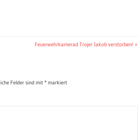
Nächster
Feuerwehrkamerad Trojer Jakob verstorben!
Beitrag:
liche Felder sind mit
*
markiert